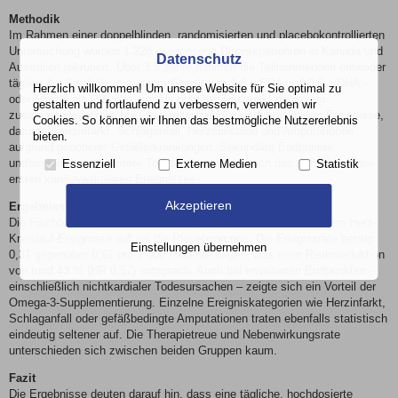
Methodik
Im Rahmen einer doppelblinden, randomisierten und placebokontrollierten
Untersuchung wurden 1.228 erwachsene Dialysepatienten in Kanada und
Datenschutz
Australien rekrutiert. Über 3,5 Jahre nahmen die Teilnehmenden entweder
täglich 4 g Fischöl – mit einem Gehalt von 1,6 g EPA und 0,8 g DHA –
Herzlich willkommen! Um unsere Website für Sie optimal zu
oder Maisöl als Placebo ein. Als primärer Endpunkt diente ein
gestalten und fortlaufend zu verbessern, verwenden wir
zusammengesetztes Maß schwerwiegender kardiovaskulärer Ereignisse,
Cookies. So können wir Ihnen das bestmögliche Nutzererlebnis
darunter Herzinfarkt, Schlaganfall, Herzstillstand und Amputationen
bieten.
aufgrund peripherer Gefäßerkrankungen. Sekundäre Endpunkte
umfassten sowohl weitere Todesursachen als auch das Auftreten eines
Essenziell
Externe Medien
Statistik
ersten kardiovaskulären Ereignisses.
Akzeptieren
Ergebnisse
Die Fischölgruppe wies ein deutlich geringeres Risiko für schwere Herz-
Kreislauf-Ereignisse auf als die Placebogruppe. Die Ereignisrate betrug
Einstellungen übernehmen
0,31 gegenüber 0,61 pro 1.000 Patiententagen, was einer Risikoreduktion
von rund 43 % (HR 0,57) entsprach. Auch bei erweiterten Endpunkten –
einschließlich nichtkardialer Todesursachen – zeigte sich ein Vorteil der
Omega-3-Supplementierung. Einzelne Ereigniskategorien wie Herzinfarkt,
Schlaganfall oder gefäßbedingte Amputationen traten ebenfalls statistisch
eindeutig seltener auf. Die Therapietreue und Nebenwirkungsrate
unterschieden sich zwischen beiden Gruppen kaum.
Fazit
Die Ergebnisse deuten darauf hin, dass eine tägliche, hochdosierte