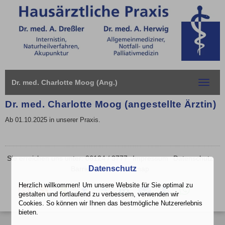
Dr. med. Charlotte Moog (Ang.)
Toggle
navigat
Dr. med. Charlotte Moog (angestellte Ärztin)
Ab 01.10.2025 in unserer Praxis.
Sie erreichen uns unter: 06124 / 3777
Impressum
Datenschutz
Datenschutz
Barrierefreiheit
Sitemap
Herzlich willkommen! Um unsere Website für Sie optimal zu
Diese
RSS-
Auf
Auf
Auf
Auf
Per
vCard
Auf
gestalten und fortlaufend zu verbessern, verwenden wir
Seite
Feed
Xing
Facebook
Twitter
LinkedIn
Mail
speichern
Whatsapp
Cookies. So können wir Ihnen das bestmögliche Nutzererlebnis
als
mitteilen
teilen
teilen
teilen
empfehlen
teilen
bieten.
PDF
drucken