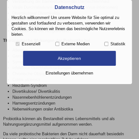
Verstärkung der Barrierefunktion der Darmschleimhaut
Datenschutz
Virale Durchfallerkrankungen (z. B. Rota-Virus-Infektionen)
Divertikulose/ Divertikulitis
Herzlich willkommen! Um unsere Website für Sie optimal zu
Krebsentstehung im Dickdarm
gestalten und fortlaufend zu verbessern, verwenden wir
Vaginale Candida-Infektionen
Cookies. So können wir Ihnen das bestmögliche Nutzererlebnis
Neurodermitis bei Neugeborenen
bieten.
Therapeutische Wirkungen der Probiotika bei
Essenziell
Externe Medien
Statistik
Allergien
Gastritis
Akzeptieren
Symptomen der Lactoseintoleranz
Infektiöse Durchfallerkrankungen
Einstellungen übernehmen
Chronische Obstipation (Verstopfung)
Colitis ulcerosa
Reizdarm-Syndrom
Divertikulose/ Divertikulitis
Nasennebenhöhlenentzündungen
Harnwegsentzündungen
Nebenwirkungen oraler Antibiotika
Probiotika können als Bestandteil eines Lebensmittels und als
Nahrungsergänzungsmittel aufgenommen werden.
Da viele probiotische Bakterien den Darm nicht dauerhaft besiedeln