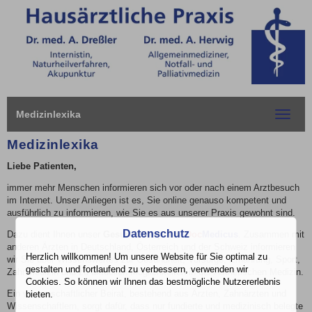
Medizinlexika
Toggle
navigat
Medizinlexika
Liebe Patienten,
immer mehr Menschen informieren sich vor oder nach einem Arztbesuch
im Internet. Unser Anliegen ist es, Sie online genauso kompetent und
ausführlich zu informieren, wie Sie es aus unserer Praxis gewohnt sind.
Datenschutz
Dazu dient Ihnen unser
Gesundheitsportal
Doc
Medicus
. Zusammen mit
anderen Ärzten in Deutschland, Österreich und der Schweiz informieren
Herzlich willkommen! Um unsere Website für Sie optimal zu
wir Sie über Wissenswertes zur Gesundheit, Vorsorge, Ernährung, Sport,
gestalten und fortlaufend zu verbessern, verwenden wir
Zahnmedizin und zu aktuellen Möglichkeiten in der Ästhetischen Medizin.
Cookies. So können wir Ihnen das bestmögliche Nutzererlebnis
Ein wissenschaftlicher Beirat, bestehend aus Ärzten, Zahnärzten und
bieten.
Wissenschaftlern, sorgt dafür, dass nur fundierte und medizinisch belegte